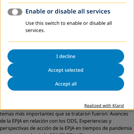
contextos de crisis y en el desarrollo sostenible”. El
encuentro organizado por DVV International, viene
Enable or disable all services
realizándose desde el año 2012, en Quito, Ecuador.
Use this switch to enable or disable all
Posteriormente fueron: el año 2013 en Perú, 2016 en
services.
Bolivia, 2018 en Ecuador y su Quinta Edición se realizó de
manera virtual por el contexto de la pandemia de Covid 19
desde Perú.
I decline
Este encuentro fue un espacio que permitió a autoridades
educativas, educadores, representantes de organizaciones
Accept selected
de la sociedad civil, redes y activistas vinculados a la EPJA
de varios países andinos y latinoamericanos como:
Accept all
Ecuador, Perú, Bolivia, Colombia, México, Guatemala, Cuba,
etc. El intercambio de experiencias, reflexiones y
propuestas de la Educación de Personas Jóvenes y Adultas
Realized with Klaro!
(EPJA). Contó con varias conferencias abiertas, donde los
temas más importantes que se trataron fueron: Avances
de la EPJA en relación con los ODS, Experiencias y
perspectivas de acción de la EPJA en tiempos de pandemia