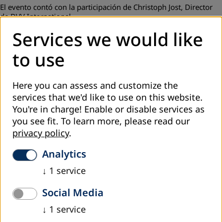
El evento contó con la participación de Christoph Jost, Director
de DVV International.
Services we would like
to use
Here you can assess and customize the
services that we'd like to use on this website.
You're in charge! Enable or disable services as
you see fit.
To learn more, please read our
privacy policy
.
El último día del evento se presentaron las propuestas hacia la
Analytics
CONFINTEA VII.
↓
1
service
Los días 08, 09 y 10 de diciembre de 2020 se realizó de
manera virtual con sede en Perú, el V Encuentro Andino de
Social Media
Educación de Personas Jóvenes y Adultas “Rol y valor social
↓
1
service
de la Educación de Personas Jóvenes y Adultas en los